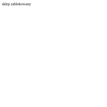
s
klep zablokowany