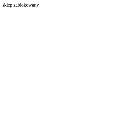
s
klep zablokowany