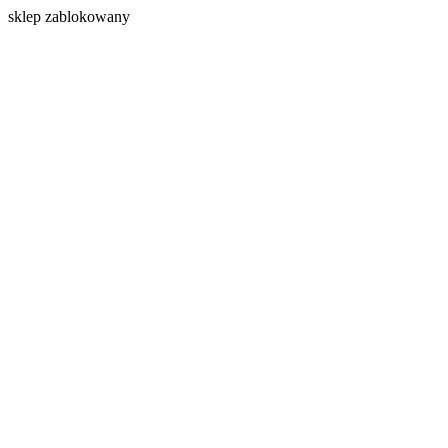
s
klep zablokowany