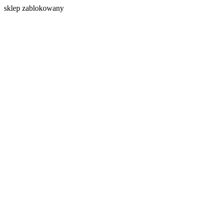
s
klep zablokowany