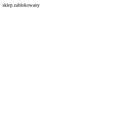
s
klep zablokowany