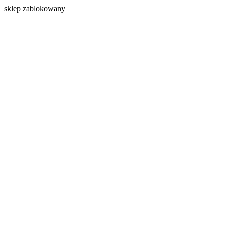
s
klep zablokowany