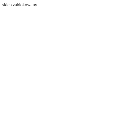
s
klep zablokowany